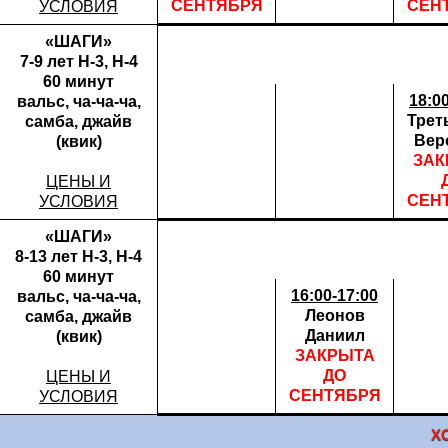
СЕНТЯБРЯ
СЕН
УСЛОВИЯ
«ШАГИ»
7-9 лет Н-3, Н-4
60 минут
18:0
вальс, ча-ча-ча,
Трет
самба, джайв
Вер
(квик)
ЗАК
ЦЕНЫ И
СЕН
УСЛОВИЯ
«ШАГИ»
8-13 лет Н-3, Н-4
60 минут
16:00-17:00
вальс, ча-ча-ча,
Леонов
самба, джайв
Даниил
(квик)
ЗАКРЫТА
ДО
ЦЕНЫ И
СЕНТЯБРЯ
УСЛОВИЯ
Х