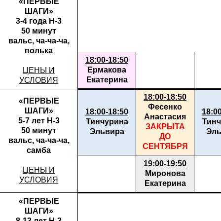
«ПЕРВЫЕ
ШАГИ»
3-4 года Н-3
50 минут
вальс, ча-ча-ча,
полька
18:00-18:50
Ермакова
ЦЕНЫ И
Екатерина
УСЛОВИЯ
18:00-18:50
«ПЕРВЫЕ
Фесенко
ШАГИ»
18:00-18:50
18:0
Анастасия
5-7 лет Н-3
Тинчурина
Тинч
ЗАКРЫТА
50 минут
Эльвира
Эль
ДО
вальс, ча-ча-ча,
СЕНТЯБРЯ
самба
19:00-19:50
ЦЕНЫ И
Миронова
УСЛОВИЯ
Екатерина
«ПЕРВЫЕ
ШАГИ»
8-13 лет Н-3