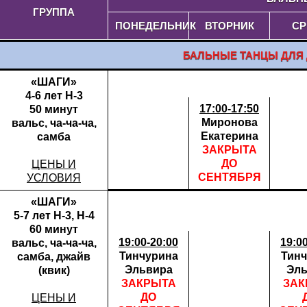
ГРУППА
ПОНЕДЕЛЬНИК
ВТОРНИК
СР
БАЛЬНЫЕ ТАНЦЫ ДЛЯ
«ШАГИ»
4-6 лет Н-3
17:00-17:50
50 минут
Миронова
вальс, ча-ча-ча,
Екатерина
самба
ЗАКРЫТА
ДО
ЦЕНЫ И
СЕНТЯБРЯ
УСЛОВИЯ
«ШАГИ»
5-7 лет Н-3, Н-4
60 минут
19:00-20:00
19:0
вальс, ча-ча-ча,
Тинчурина
Тинч
самба, джайв
Эльвира
Эль
(квик)
ЗАКРЫТА
ЗАК
ДО
ЦЕНЫ И