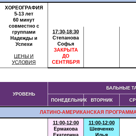
ХОРЕОГРАФИЯ
5-13 лет
60 минут
совместно с
17:30-18:30
группами
Степанова
Надежды и
Софья
Успехи
ЗАКРЫТА
ДО
ЦЕНЫ И
СЕНТЯБРЯ
УСЛОВИЯ
БАЛЬНЫЕ ТА
УРОВЕНЬ
ПОНЕДЕЛЬНИК
ВТОРНИК
СР
ЛАТИНО-АМЕРИКАНСКАЯ ПРОГРАММ
11:00-12:00
11:00-12:00
Ермакова
Шевченко
Екатерина
Илья