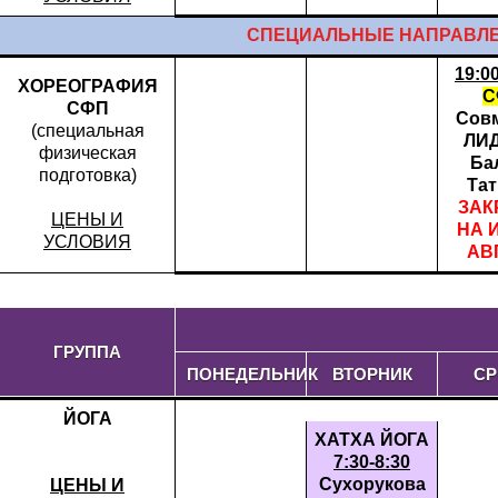
СПЕЦИАЛЬНЫЕ НАПРАВЛЕН
19:0
ХОРЕОГРАФИЯ
С
СФП
Совм
(специальная
ЛИ
физическая
Ба
подготовка)
Тат
ЗАК
ЦЕНЫ И
НА 
УСЛОВИЯ
АВ
ГРУППА
ПОНЕДЕЛЬНИК
ВТОРНИК
СР
ЙОГА
ХАТХА ЙОГА
7:30-8:30
Сухорукова
ЦЕНЫ И