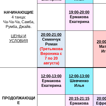
19:00-20:00
НАЧИНАЮЩИЕ
Ермакова
4 танца:
Екатерина
Ча-Ча-Ча, Самба,
Румба, Джайв.
20:00-21:00
ЦЕНЫ И
Семенчук
УСЛОВИЯ
20:0
Роман
Мат
(Третьякова
Иг
Вероника с
7 по 20
августа)
12:00-13:00
12:00-13:00
Ермакова
Шевченко
Екатерина
Илья
ПРОДОЛЖАЮЩИ
20:15-21:15
20:0
Е
Ермакова
Ефре