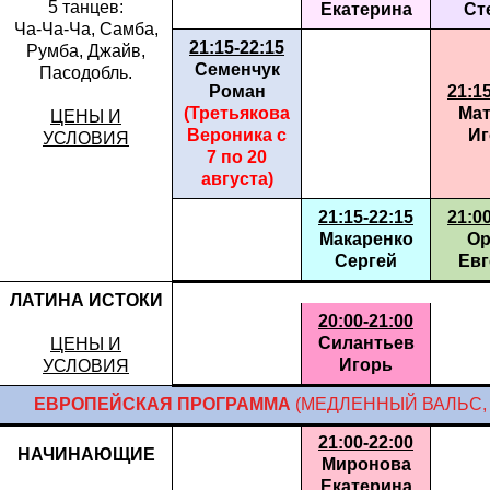
5 танцев:
Екатерина
Ст
Ча-Ча-Ча, Самба,
21:15-22:15
Румба, Джайв,
Семенчук
Пасодобль.
Роман
21:1
(Третьякова
Мат
ЦЕНЫ И
Вероника с
Иг
УСЛОВИЯ
7 по 20
августа)
21:15-22:15
21:0
Макаренко
Ор
Сергей
Евг
ЛАТИНА ИСТОКИ
20:00-21:00
Силантьев
ЦЕНЫ И
Игорь
УСЛОВИЯ
ЕВРОПЕЙСКАЯ ПРОГРАММА
(МЕДЛЕННЫЙ ВАЛЬС, 
21:00-22:00
НАЧИНАЮЩИЕ
Миронова
Екатерина